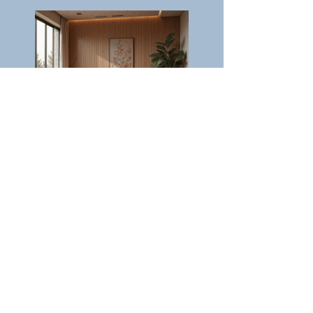
Стоимость монтажа
Цена зависит от:
✓
общей площади дизайна панелей;
✓
размеров самих панелей;